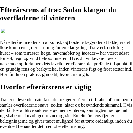
Efterårsrens af træ: Sådan klargør du
overfladerne til vinteren
Når efteråret melder sin ankomst, og bladene begynder at falde, er det
ikke kun haven, der har brug for en klargøring. Træværk omkring
huset – som terrasser, hegn, havemøbler og facader – har været udsat
for sol, regn og vind hele sommeren. Hvis du vil bevare træets
udseende og forlænge dets levetid, er efteråret det perfekte tidspunkt til
en grundig rens og beskyttelse, inden vinterens fugt og frost sætter ind.
Her får du en praktisk guide til, hvordan du gør.
Hvorfor efterårsrens er vigtig
Træ er et levende materiale, der reagerer på vejret. I løbet af sommeren
samler overfladerne snavs, pollen, alger og begyndende skimmel. Hvis
det får lov at blive siddende gennem vinteren, kan fugten trænge ind
og skabe misfarvninger, revner og råd. En efterårsrens fjerner
belægningerne og giver træet mulighed for at tørre ordentligt, inden du
eventuelt behandler det med olie eller maling.