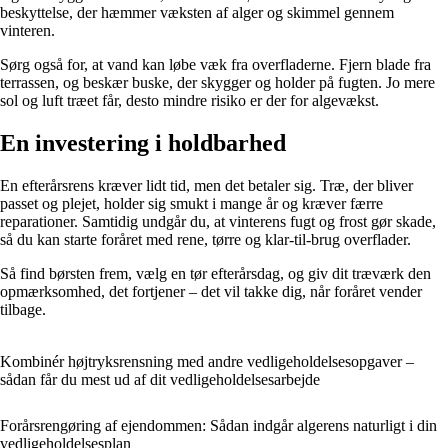
beskyttelse, der hæmmer væksten af alger og skimmel gennem
vinteren.
Sørg også for, at vand kan løbe væk fra overfladerne. Fjern blade fra
terrassen, og beskær buske, der skygger og holder på fugten. Jo mere
sol og luft træet får, desto mindre risiko er der for algevækst.
En investering i holdbarhed
En efterårsrens kræver lidt tid, men det betaler sig. Træ, der bliver
passet og plejet, holder sig smukt i mange år og kræver færre
reparationer. Samtidig undgår du, at vinterens fugt og frost gør skade,
så du kan starte foråret med rene, tørre og klar-til-brug overflader.
Så find børsten frem, vælg en tør efterårsdag, og giv dit træværk den
opmærksomhed, det fortjener – det vil takke dig, når foråret vender
tilbage.
Kombinér højtryksrensning med andre vedligeholdelsesopgaver –
sådan får du mest ud af dit vedligeholdelsesarbejde
Forårsrengøring af ejendommen: Sådan indgår algerens naturligt i din
vedligeholdelsesplan