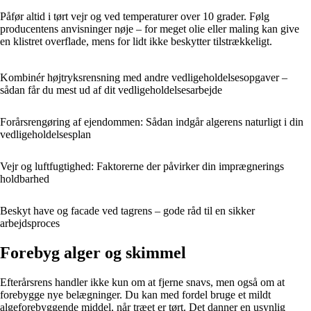
Påfør altid i tørt vejr og ved temperaturer over 10 grader. Følg
producentens anvisninger nøje – for meget olie eller maling kan give
en klistret overflade, mens for lidt ikke beskytter tilstrækkeligt.
Kombinér højtryksrensning med andre vedligeholdelsesopgaver –
sådan får du mest ud af dit vedligeholdelsesarbejde
Forårsrengøring af ejendommen: Sådan indgår algerens naturligt i din
vedligeholdelsesplan
Vejr og luftfugtighed: Faktorerne der påvirker din imprægnerings
holdbarhed
Beskyt have og facade ved tagrens – gode råd til en sikker
arbejdsproces
Forebyg alger og skimmel
Efterårsrens handler ikke kun om at fjerne snavs, men også om at
forebygge nye belægninger. Du kan med fordel bruge et mildt
algeforebyggende middel, når træet er tørt. Det danner en usynlig