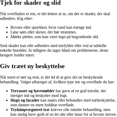
Tjek for skader og slid
Når overfladen er ren, er det lettere at se, om der er skader, der skal
udbedres. Kig efter:
Revner eller sprækker, hvor vand kan trænge ind.
Løse søm eller skruer, der bør strammes.
Mørke pletter, som kan være tegn på begyndende råd.
Små skader kan ofte udbedres med træfylder eller ved at udskifte
enkelte brædder. Jo tidligere du tager hånd om problemerne, desto
længere holder træet.
Giv træet ny beskyttelse
Når træet er tørt og rent, er det tid til at give det en beskyttende
behandling. Valget afhænger af, hvilken type træ og overflade du har:
Terrasser og havemøbler
har gavn af en god træolie, der
trænger ind og beskytter mod fugt.
Hegn og facader
kan males eller behandles med træbeskyttelse,
som danner en mere holdbar overflade.
Trykimprægneret træ
kræver ofte mindre behandling, men
kan stadig have godt af en let olie eller lasur for at bevare farven.