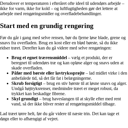
Derudover er temperaturen i efteråret ofte ideel til udendørs arbejde –
ikke for varm, ikke for kold – og luftfugtigheden gør det lettere at
arbejde med rengøringsmidler og overfladebehandlinger.
Start med en grundig rengøring
Før du går i gang med selve rensen, bør du fjerne løse blade, grene og
snavs fra overfladen. Brug en kost eller en blød børste, så du ikke
ridser træet. Derefter kan du gå videre med selve rengøringen:
Brug et egnet trærensmiddel
– vælg et produkt, der er
beregnet til udendørs træ og kan opløse alger og snavs uden at
skade overfladen.
Påfør med børste eller lavtrykssprøjte
– lad midlet virke i den
anbefalede tid, så det får fat i belægningerne.
Skrub forsigtigt
– brug en stiv børste til at løsne snavs og alger.
Undgå højtryksrenser, medmindre træet er meget robust, da
trykket kan beskadige fibrene.
Skyl grundigt
– brug haveslangen til at skylle efter med rent
vand, så der ikke bliver rester af rengøringsmiddel tilbage.
Lad træet tørre helt, før du går videre til næste trin. Det kan tage et
døgn eller to afhængigt af vejret.